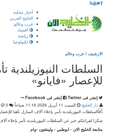
إذهب
أخبار محلية
الى
الخليج العربي
المحتوى
عرب وعالم
أقتصاد
رياضة
تكنولوجيا
الارشيف
/
عرب وعالم
السلطات النيوزيلندية تأم
للإعصار «فايانو»
إنشر فى Twitter
إنشر فى Facebook
دار الخليج
السبت 11 أبريل 2026 11:16 صباحاً
0
ت
شكرا لقرائتكم خبر عن السلطات النيوزيلندية تأمر بإخلاء آلاف ا
متابعة الخليج الان - ابوظبي - ولينغتون -وام