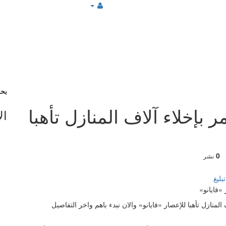
بح
ر بإخلاء آلاف المنازل تأهبا
ال
0
نشر
بليغ
لمنازل تأهبا للإعصار «فايانو» والان نبدء باهم واخر التفاصيل