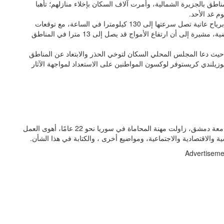
اطق بالجزيرة الشمالية، وأمرت آلاف السكان بإخلاء منازلهم؛ تأهبا
وم غد الأحد.
وذكرت هيئة الأرصاد الجوية النيوزيلندية، أن الإعصار مصحوب برياح عاتية تصل سرعتها إلى 130 كيلومترا في الساعة، مع توقعات
بهطول أمطار غزيرة تؤدي إلى فيضانات ساحلية وانهيارات أرضية، مشيرة إلى أن ارتفاع الأمواج قد يصل إلى 13 مترا في المناطق
؛ حيث دعا المجلس المحلي السكان لتوخي الحذر والابتعاد عن المناطق
وزيلندي كريستوفر لوكسون المواطنين على الاستعداد لمواجهة الآثار
سمير زيادة مواليد سوريا، حائز على إجازة في الحقوق من جامعة دمشق، زاولت مهنة المحاماة في سوريا نحو 22 عامًا، أهوى العمل
ية والاقتصادية والاجتماعية، ومواضيع أخرى ، والكتابة في هذا الشأن.
Advertiseme