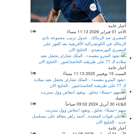
أخبار عامة
الأحد 01 فبراير 2026 11:13 مساءً
0
المصري ضد الزمالك.. جدول ترتيب مجموعة نادي
الزمالك في الكونفدرالية الأفريقية بعد الفوز على
المصري البورسعيدي - الخليج الان
أخبار عامة
السبت 15 نوفمبر 2025 11:13 مساءً
0
«يقود المترو بنفسه».. ​​​​​الملك تشارلز يحتفل بعيد ميلاده
الـ 77 على طريقته الخاصة|صور - الخليج الان
أقتصاد
الثلاثاء 30 أبريل 2024 09:02 صباحاً
0
سهم «تيسلا» يحلق.. ويقود انتعاش وول ستريت
أخبار عامة
الأحد 31 أغسطس 2025 11:25 مساءً
0