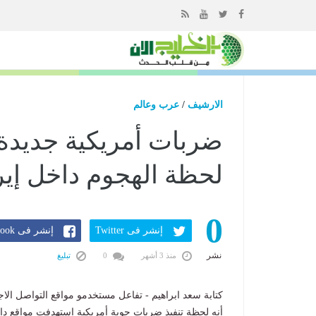
إذهب
الى
المحتوى
الارشيف
/
عرب وعالم
ضربات أمريكية جديدة
لحظة الهجوم داخل إير
0
إنشر فى Twitter
إنشر فى Facebook
نشر
منذ 3 أشهر
0
تبليغ
كتابة سعد ابراهيم - تفاعل مستخدمو مواقع التواصل الاجت
أنه لحظة تنفيذ ضربات جوية أمريكية استهدفت مواقع د