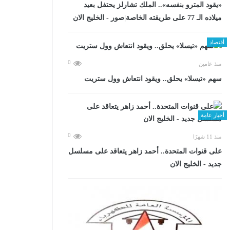
«يقود المترو بنفسه».. ​​​​​الملك تشارلز يحتفل بعيد
ميلاده الـ 77 على طريقته الخاصة|صور - الخليج الان
أقتصاد
0
منذ عامين
سهم «تيسلا» يحلق.. ويقود انتعاش وول ستريت
أخبار عامة
0
منذ 11 شهرًا
على قنوات المتحدة.. أحمد زاهر يتعاقد على مسلسل
جديد - الخليج الان