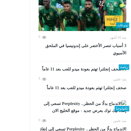
منوعات
0
منذ 10 أشهر
3 أسباب تنصر الأخضر على إندونيسيا في الملحق
الآسيوي
رياضة
0
منذ عامين
صحف إنجلترا تهتم بعودة ميدو للعب بعد 11 عاماً
تكنولوجيا
0
منذ عامين
الاندماج بدلًا من الحظر.. Perplexity تسعى إلى إنقاذ