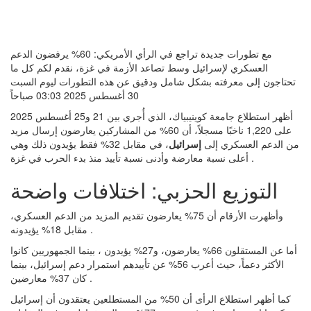
مع تطورات جديدة تراجع في الرأي الأمريكي: 60% يرفضون الدعم
العسكري لإسرائيل وسط تصاعد الأزمة في غزة، نقدم لكم كل ما
تحتاجون إلى معرفته بشكل شامل ودقيق عن هذه التطورات ليوم السبت
30 أغسطس 2025 03:03 صباحاً
أظهر استطلاع جامعة كوينيبياك، الذي أُجري بين 21 و25 أغسطس 2025
على 1,220 ناخبًا مسجلاً، أن 60% من المشاركين يعارضون إرسال مزيد
من الدعم العسكري إلى
إسرائيل
، في مقابل 32% فقط يؤيدون ذلك وهي
أعلى نسبة معارضة وأدنى نسبة تأييد منذ بدء الحرب في غزة .
التوزيع الحزبي: اختلافات واضحة
وأظهرت الأرقام أن 75% يعارضون تقديم المزيد من الدعم العسكري،
مقابل 18% يؤيدونه .
أما عن المستقلون 66% يعارضون، و27% يؤيدون ، بينما الجمهوريين كانوا
الأكثر دعماً، حيث أعرب 56% عن تأييدهم استمرار دعم إسرائيل، بينما
كان 37% معارضين .
كما أظهر استطلاع الرأى أن 50% من المستطلعين يعتقدون أن إسرائيل