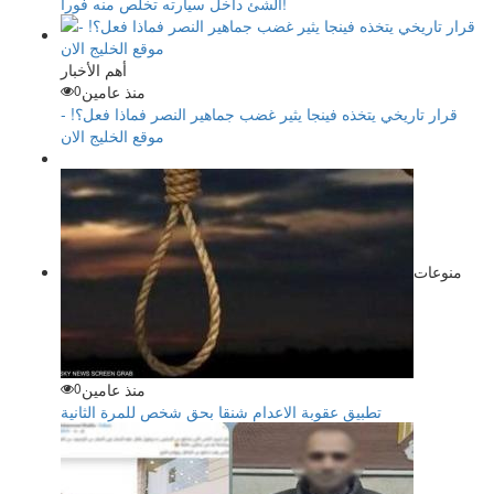
الشئ داخل سيارته تخلص منه فوراً!
أهم الأخبار
منذ عامين
0
قرار تاريخي يتخذه فينجا يثير غضب جماهير النصر فماذا فعل؟! -
موقع الخليج الان
منوعات
منذ عامين
0
تطبيق عقوبة الاعدام شنقا بحق شخص للمرة الثانية