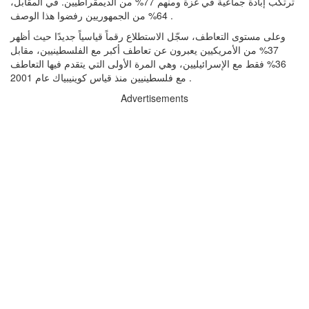
ترتكب إبادة جماعية في غزة ومنهم 77% من الديمقراطيين. في المقابل،
64% من الجمهوريين رفضوا هذا الوصف .
وعلى مستوى التعاطف، سجّل الاستطلاع رقماً قياسياً جديدًا حيث أظهر
37% من الأمريكيين يعبرون عن تعاطف أكبر مع الفلسطينيين، مقابل
36% فقط مع الإسرائيليين، وهي المرة الأولى التي يتقدم فيها التعاطف
مع فلسطينيين منذ قياس كوينيبياك عام 2001 .
Advertisements