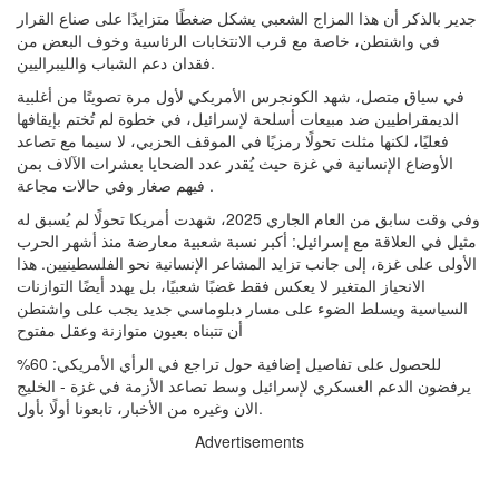
جدير بالذكر أن هذا المزاج الشعبي يشكل ضغطًا متزايدًا على صناع القرار
في واشنطن، خاصة مع قرب الانتخابات الرئاسية وخوف البعض من
فقدان دعم الشباب والليبراليين.
في سياق متصل، شهد الكونجرس الأمريكي لأول مرة تصويتًا من أغلبية
الديمقراطيين ضد مبيعات أسلحة لإسرائيل، في خطوة لم تُختم بإيقافها
فعليًا، لكنها مثلت تحولًا رمزيًا في الموقف الحزبي، لا سيما مع تصاعد
الأوضاع الإنسانية في غزة حيث يُقدر عدد الضحايا بعشرات الآلاف بمن
فيهم صغار وفي حالات مجاعة .
وفي وقت سابق من العام الجاري 2025، شهدت أمريكا تحولًا لم يُسبق له
مثيل في العلاقة مع إسرائيل: أكبر نسبة شعبية معارضة منذ أشهر الحرب
الأولى على غزة، إلى جانب تزايد المشاعر الإنسانية نحو الفلسطينيين. هذا
الانحياز المتغير لا يعكس فقط غضبًا شعبيًا، بل يهدد أيضًا التوازنات
السياسية ويسلط الضوء على مسار دبلوماسي جديد يجب على واشنطن
أن تتبناه بعيون متوازنة وعقل مفتوح
للحصول على تفاصيل إضافية حول تراجع في الرأي الأمريكي: 60%
يرفضون الدعم العسكري لإسرائيل وسط تصاعد الأزمة في غزة - الخليج
الان وغيره من الأخبار، تابعونا أولًا بأول.
Advertisements