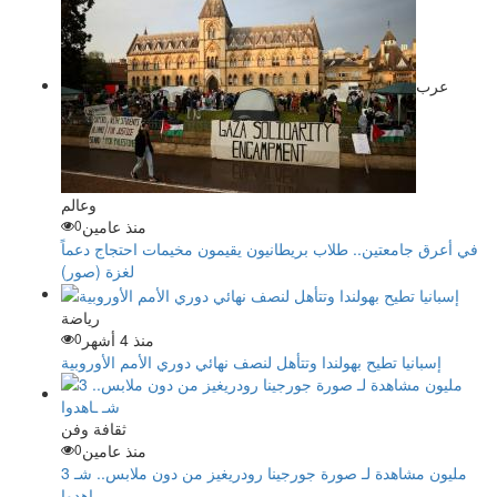
عرب
وعالم
منذ عامين
0
في أعرق جامعتين.. طلاب بريطانيون يقيمون مخيمات احتجاج دعماً
لغزة (صور)
رياضة
منذ 4 أشهر
0
إسبانيا تطيح بهولندا وتتأهل لنصف نهائي دوري الأمم الأوروبية
ثقافة وفن
منذ عامين
0
3 مليون مشاهدة لـ صورة جورجينا رودريغيز من دون ملابس.. شـ
ـاهدوا