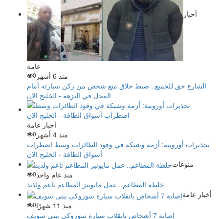
أخبار
عامة
منذ 6 أشهر
0
الشارع حق للجميع.. ضبط حلاق منع شخص من ركن سيارته أمام
المحل في النزهة - الخليج الان
أخبار عامة
منذ 4 أشهر
0
تحذيرات أوروبية: أزمة وشيكة في وقود الطائرات وسط اضطراب
أسواق الطاقة - الخليج الان
منوعات
منذ عام واحد
0
خلطة المطاعم.. عمل مايونيز المطاعم ناعم ولذيذ
أخبار عامة
منذ 11 شهرًا
0
إصابة 7 أشخاص بانقلاب سيارة سوزوكى ببنى سويف