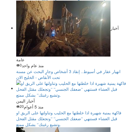
أخبار
عامة
منذ عام واحد
0
انهيار عقار في أسيوط.. إنقاذ 3 أشخاص وجارٍ البحث عن مسنة
تحت الأنقاض - الخليج الان
أخبار اليمن
منذ 5 أعوام
20
فاكهة يمنية شهيرة اذا خلطتها مع الحليب وتناولتها على الريق او
قبل العشاء فستنهي ‘‘ضعفك الجنسي‘‘ ‘‘وتجعلك مقثل الفحل
وتشبع رغبتك‘‘ بشكل ممتع.