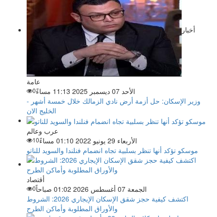
أخبار
عامة
الأحد 07 ديسمبر 2025 11:13 مساءً
0
وزير الإسكان: حل أزمة أرض نادي الزمالك خلال خمسة أشهر -
الخليج الان
عرب وعالم
الأربعاء 29 يونيو 2022 01:10 مساءً
10
موسكو تؤكد أنها تنظر بسلبية تجاه انضمام فنلندا والسويد للناتو
أقتصاد
الجمعة 07 أغسطس 2026 01:02 صباحاً
0
اكتشف كيفية حجز شقق الإسكان الإيجاري 2026: الشروط
والأوراق المطلوبة وأماكن الطرح