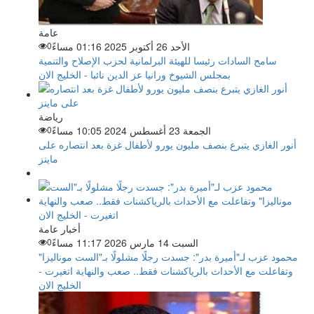
عامة
الأحد 26 أكتوبر 2025 01:16 مساءً
0
سامح السادات رئيسا للهيئة البرلمانية لحزب الإصلاح والتنمية
بمجلس الشيوخ ورانيا عز الدين نائبا - الخليج الان
رياضة
الجمعة 23 أغسطس 2024 10:05 مساءً
0
أنور الغازي يتبرع بنصف مليون يورو لأطفال غزة بعد انتصاره على
ماينز
أخبار عامة
السبت 14 مارس 2026 11:17 مساءً
0
محمود عزب لـ"أميرة بدر": جسدت رجلًا مشلولًا بـ"الست موناليزا"
وتفاعلت مع الأحداث بالرياكشنات فقط.. صعب والنهاية اتغيرت -
الخليج الان