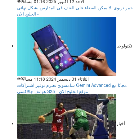
الأحد 12 أكتوبر 2025 01:16 مساءً
0
خبير تربوي: لا يمكن القضاء على العنف في المدارس بشكل نهائي
- الخليج الان
تكنولوجيا
الثلاثاء 31 ديسمبر 2024 11:18 مساءً
0
سامسونج تعتزم توفير اشتراكات Gemini Advanced مجانًا مع
هواتف جالاكسي S25 - موقع الخليج الان
أخبار