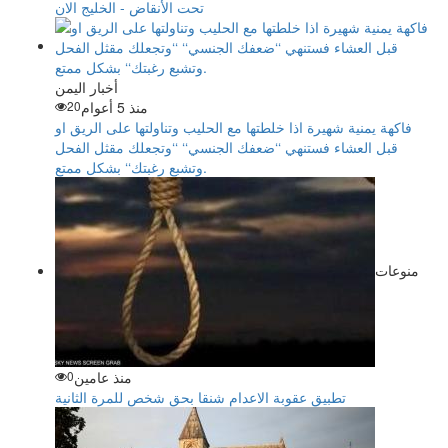
تحت الأنقاض - الخليج الان
أخبار اليمن
منذ 5 أعوام
20
فاكهة يمنية شهيرة اذا خلطتها مع الحليب وتناولتها على الريق او
قبل العشاء فستنهي ‘‘ضعفك الجنسي‘‘ ‘‘وتجعلك مقثل الفحل
وتشبع رغبتك‘‘ بشكل ممتع.
منوعات
منذ عامين
0
تطبيق عقوبة الاعدام شنقا بحق شخص للمرة الثانية