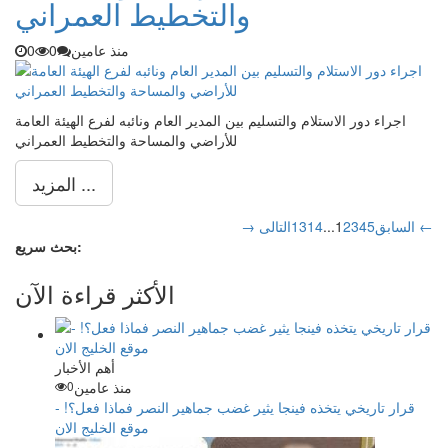
والتخطيط العمراني
منذ عامين
0
0
اجراء دور الاستلام والتسليم بين المدير العام ونائبه لفرع الهيئة العامة
للأراضي والمساحة والتخطيط العمراني
المزيد ...
التالى ←
→ السابق
5
4
3
2
1
...
14
13
بحث سريع:
الأكثر قراءة الآن
أهم الأخبار
منذ عامين
0
قرار تاريخي يتخذه فينجا يثير غضب جماهير النصر فماذا فعل؟! -
موقع الخليج الان