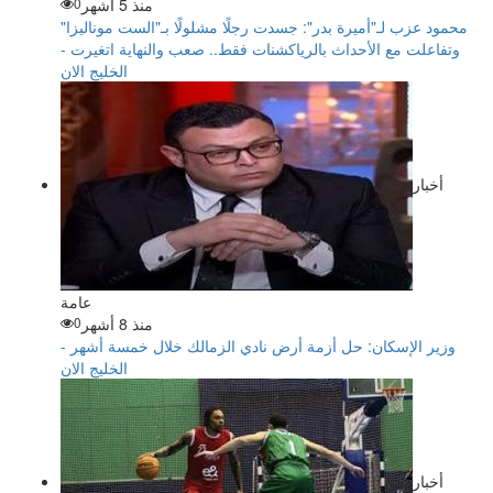
منذ 5 أشهر
0
محمود عزب لـ"أميرة بدر": جسدت رجلًا مشلولًا بـ"الست موناليزا"
وتفاعلت مع الأحداث بالرياكشنات فقط.. صعب والنهاية اتغيرت -
الخليج الان
أخبار
عامة
منذ 8 أشهر
0
وزير الإسكان: حل أزمة أرض نادي الزمالك خلال خمسة أشهر -
الخليج الان
أخبار