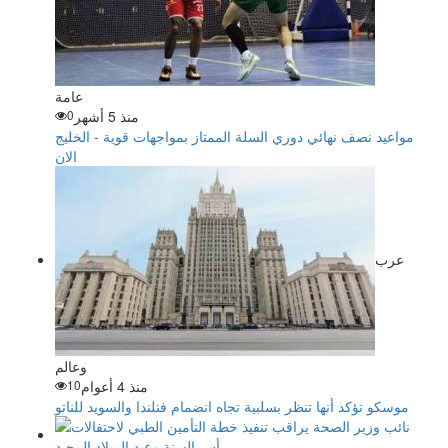
عامة
منذ 5 أشهر
0
مواعيد نصف نهائي دوري السلة الممتاز بمواجهات قوية - الخليج
الان
عرب
وعالم
منذ 4 أعوام
10
موسكو تؤكد أنها تنظر بسلبية تجاه انضمام فنلندا والسويد للناتو