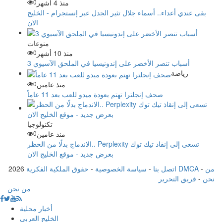
منذ 4 أشهر
0
بقى عندي أعداء.. أسماء جلال تثير الجدل عبر إنستجرام - الخليج
الان
منوعات
منذ 10 أشهر
0
3 أسباب تنصر الأخضر على إندونيسيا في الملحق الآسيوي
رياضة
منذ عامين
0
صحف إنجلترا تهتم بعودة ميدو للعب بعد 11 عاماً
تكنولوجيا
منذ عامين
0
الاندماج بدلًا من الحظر.. Perplexity تسعى إلى إنقاذ تيك توك
بعرض جديد - موقع الخليج الان
من
-
حقوق الملكية الفكرية DMCA
اتصل بنا
-
سياسة الخصوصية
-
2026
نحن
-
فريق التحرير
من نحن
أخبار محلية
الخليج العربي