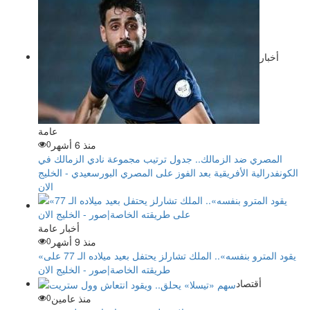
أخبار
عامة
منذ 6 أشهر
0
المصري ضد الزمالك.. جدول ترتيب مجموعة نادي الزمالك في
الكونفدرالية الأفريقية بعد الفوز على المصري البورسعيدي - الخليج
الان
أخبار عامة
منذ 9 أشهر
0
«يقود المترو بنفسه».. ​​​​​الملك تشارلز يحتفل بعيد ميلاده الـ 77 على
طريقته الخاصة|صور - الخليج الان
أقتصاد
منذ عامين
0