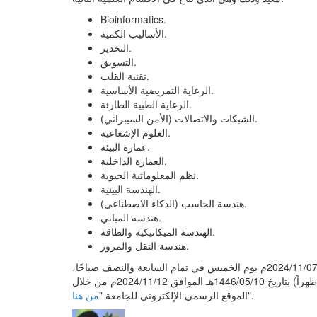
Bioinformatics.
الأساليب الكمية.
التخدير.
التسويق.
تقنية القلب.
الرعاية التمريضية الأساسية.
الرعاية الطبية الطارئة.
الشبكات والاتصالات (الأمن السيبراني).
العلوم الإشعاعية.
عمارة البيئة.
العمارة الداخلية.
نظم المعلوماتية الحيوية.
الهندسة البيئية.
هندسة الحاسب (الذكاء الاصطناعي).
هندسة المباني.
الهندسة الميكانيكية والطاقة.
هندسة النقل والمرور.
وهي الوظائف المتاح التقديم عليها بدءًا من 1446/05/05هـ الموافق 2024/11/07م يوم الخميس في تمام السابعة والنصف صباحًا،
وذلك وينتهي التقديم على تلك الوظائف يوم الثلاثاء (الساعة 2:30 ظهراً) بتاريخ 1446/05/10هـ الموافق 2024/11/12م من خلال
".
الموقع الرسمي الإلكتروني للجامعة "
من هنا