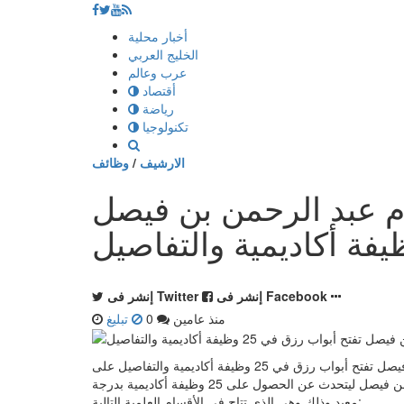
إذهب
أخبار محلية
الى
الخليج العربي
المحتوى
عرب وعالم
أقتصاد
رياضة
تكنولوجيا
الارشيف
/
وظائف
ام عبد الرحمن بن فيصل
إنشر فى Facebook
إنشر فى Twitter
منذ عامين
0
تبليغ
شكرا لاهتمامكم بخبر عن بدرجة معيد | جامعة الإمام عبد الرحمن بن فيصل تفتح أبواب رزق في 25 وظيفة أكاديمية والتفاصيل على
موقع الخليج الان عدن - محمد سعد - أعلنت جامعة الإمام عبد الرحمن بن فيصل ليتحدث عن الحصول على 25 وظيفة أكاديمية بدرجة
معيد وذلك وهي الذي تتاح في الأقسام العلمية التالية: