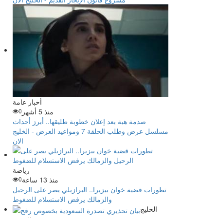
أخبار عامة
منذ 5 أشهر
0
صدمة هبة بعد إعلان خطوبة طليقها.. أبرز أحداث
مسلسل عرض وطلب الحلقة 7 ومواعيد العرض - الخليج
الان
رياضة
منذ 13 ساعة
0
تطورات قضية خوان بيزيرا.. البرازيلي يصر على الرحيل
والزمالك يرفض الاستسلام للضغوط
الخليج