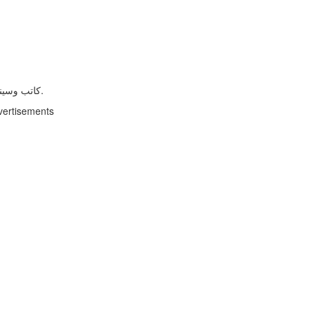
كاتب وسيناريست، حاصل على بكالوريوس الخدمة الاجتماعية في 2011.
vertisements