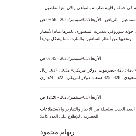
ة في حملة رقابية صارمة بالتواهي والان مع التفاصيل
ل - الرياض - الأربعاء/03/سبتمبر/2025 - 09:56 ص
لة سوزوكي بمديرية المنصورة، تغمرها مياه الأمطار
وتخفيها عن أنظار السائقين والمارة، مما يشكل تهديداً
الأربعاء/03/سبتمبر/2025 - 07:45 ص
العاصمة عدن: دولار امريكي= 1632 : 1617 ريال سعودي= 428 : 425 حضرموت: دولار امريكي= 1632 : 1617 ريال
دي= 428 : 425 صنعاء: دولار امريكي= 522 : 524 ري
الأربعاء/03/سبتمبر/2025 - 12:20 ص
دها رقم 428 الالكتروني . يضم العدد الجديد سلسلة من الاخبار والتقارير والاستطلاعات
الحصرية . للإطلاع على العدد كاملا
ريهام محمود