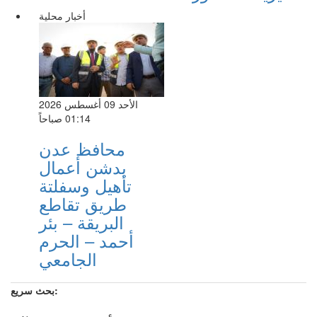
أخبار محلية
الأحد 09 أغسطس 2026
01:14 صباحاً
محافظ عدن
يدشن أعمال
تأهيل وسفلتة
طريق تقاطع
البريقة – بئر
أحمد – الحرم
الجامعي
بحث سريع: