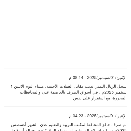
الإثنين/01/سبتمبر/2025 - 08:14 م
سجل الريال اليمني تذبب مقابل العملات الأجنبية، مساء اليوم الاثنين 1
سبتمبر 2025م ، في أسواق الصرف بالعاصمة عدن والمحافظات
المحررة، مع استقرار على نفس
الإثنين/01/سبتمبر/2025 - 04:23 م
تم صرف حافز المحافظ لمكتب التربية والتعليم عدن - لشهر أغسطس
2025م ‏‎ويمكن استلام المرتبات عبر شبكة البنك #عدن_حوالة أو نقاط