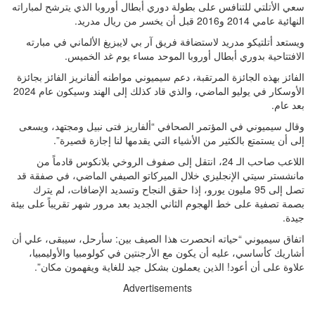
سعي الأتلتي للتنافس على بطولة دوري أبطال أوروبا الذي يترشح لمباراته
النهائية عامي 2014 و2016 قبل أن يخسر من ريال مدريد.
ويستعد أتلتيكو مدريد لاستضافة فريق آر بي لايبزيغ الألماني في مبارته
الافتتاحية بدوري أبطال أوروبا الموحد مساء يوم غد الخميس.
الفائز بهذه الجائزة المرتقبة، دعم سيميوني مواطنه ألفانريز الفائز بجائزة
الأوسكار في يوليو الماضي، والذي قاد كذلك إلى الهند وسيكون عام 2024
بعد عام.
وقال سيميوني في المؤتمر الصحافي “ألفاريز فتى نبيل ومجتهد، ويسعى
إلى أن يستمتع بالكثير من الأشياء التي يقدمها لنا إجازة قصيرة”.
اللاعب صاحب الـ 24، انتقل إلى صفوف الروخي بلانكوس قادماً من
مانشستر سيتي الإنجليزي خلال الميركاتو الصيفي الماضي، في صفقة قد
تصل إلى 95 مليون يورو، إذا حقق النجاح وتسديد الإضافات، لم يترك
بصمة تصفية على خط الهجوم الثاني الجديد بعد مرور شهر تقريباً على بيئة
جيدة.
اتفاق سيميوني “حياته انحصرت هذا الصيف بين: سأرحل، سيبقى، علي أن
أشاريك كأساسي، عليه أن يكون مع الأرجنتين في كولومبيا والأوليمبيا،
علاوة على أن أعود! الذين يعملون بشكل جيد للغاية ويفهمون مكان”.
Advertisements