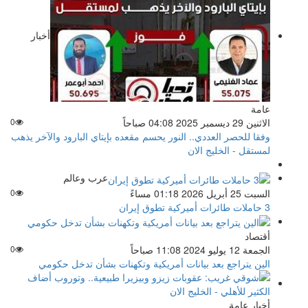
أخبار
عامة
الاثنين 29 ديسمبر 2025 04:08 صباحاً
0
وفقا للحصر العددي.. النور يحسم مقعده بإيتاي البارود والآخر يذهب
لمستقل - الخليج الان
عرب وعالم
السبت 25 أبريل 2026 01:18 مساءً
0
3 حاملات طائرات أميركية تطوق إيران
أقتصاد
الجمعة 12 يوليو 2024 11:08 صباحاً
0
الين يتراجع بعد بيانات أمريكية وتكهنات بشأن تدخل حكومي
أخبار عامة