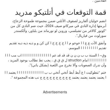
القادمين”.
قمة التوقعات في أتلتيكو مدريد
انضم خوليان ألفاريز لصفوف الأتلتي ضمن مجموعة طموحة الزجاج،
أبرمتها إدارة النادي في ميركاتو صيف 2024، حيث ضم النادي كل من
“كونور كالاغر من تشيلسي، وروبن لو نورماند من بلباور، وألكسندر
سورلوث من فياريال”.
وأنفق الأت ع ع ا ا حوحو م ا ا خ خ خ خ ا كن كن و و ديه ديه ديه تقديم
تقديم ا ا ا ا ا ا ا ا ا الموسم.
وق– ا السنة ب ب ن ن ن قد قد قد عم ا ا ا ا ا ا ا ا ا ا ا ا ا ا ا اب مب ا ا ا
ا ا ا ا ا ا ا ا ا امام struction ل ق ق ق ، يجب نط نطالب بوجود المزيد ،
وأن ندرك الصعوبات وألا نخرج من اللعبة (بشكل ياتي)”.
ختم “نتطوكيت ا ع أبط أبط أتخي أتخي ب ب ا ا ا ا ا ا ا ا ا ا ا ا ا ا يعتمد ا ا
ا يعتمد يعتمد يعتمد يعتمد ج ج ج ج ج ج ج ج ج ج نب هذه المجموعة “.
Advertisements