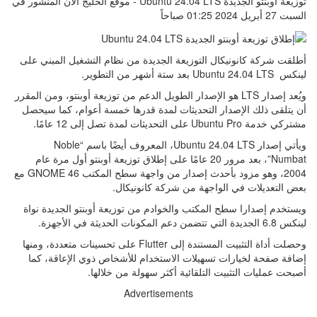
توزيعة أوبنتو الجديدة Ubuntu 24.04 LTS - موقع الخليج الان المنشور في
السبت 27 أبريل 2024 01:25 صباحاً
أطلقت شركة كانونيكال التوزيعة الجديدة من نظام التشغيل المبني على
لينكس Ubuntu 24.04 LTS بعد ستة أشهر من التطوير.
ويُعد إصدار LTS هو الإصدار الطويل الدعم من توزيعة أوبنتو، ومن المقرر
أن يتلقى ذلك الإصدار التحديثات لمدة قدرها خمسة أعوام، كما سيحصل
مشتركي خدمة Ubuntu Pro على التحديثات لمدة تصل إلى 12 عامًا.
ويأتي إصدار Ubuntu 24.04 LTS، المعروف أيضًا باسم “Noble
Numbat”، بعد مرور 20 عامًا على إطلاق توزيعة أوبنتو أول مرة عام
2004، وهو مزود بأحدث إصدار من واجهة سطح المكتب GNOME 46 مع
بعض التعديلات في الواجهة من شركة كانونيكال.
ويستخدم إصدارا سطح المكتب والخوادم من توزيعة أوبنتو الجديدة نواة
لينكس 6.8 الجديدة التي تتضمن دعم المكونات الحديثة في الأجهزة.
وحصلت أداة التثبيت المستندة إلى Flutter على تحسينات متعددة، ومنها
إضافة صفحة لخيارات تسهيلات الاستخدام للأشخاص ذوي الإعاقة، كما
أصبحت عمليات التثبيت التلقائية أكثر سهولة من خلالها.
Advertisements