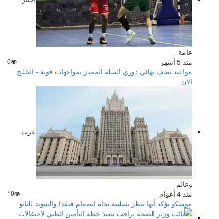
عامة
منذ 5 أشهر
0
مواعيد نصف نهائي دوري السلة الممتاز بمواجهات قوية - الخليج
الان
عرب
وعالم
منذ 4 أعوام
10
موسكو تؤكد أنها تنظر بسلبية تجاه انضمام فنلندا والسويد للناتو