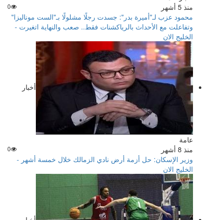
منذ 5 أشهر
0
محمود عزب لـ"أميرة بدر": جسدت رجلًا مشلولًا بـ"الست موناليزا"
وتفاعلت مع الأحداث بالرياكشنات فقط.. صعب والنهاية اتغيرت -
الخليج الان
أخبار
عامة
منذ 8 أشهر
0
وزير الإسكان: حل أزمة أرض نادي الزمالك خلال خمسة أشهر -
الخليج الان
أخبار