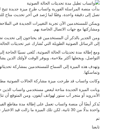
بدأت منصة المراسلة الفورية واتساب طرح ميزة جديدة تتيح ل
تصل إلى دقيقة واحدة، وفقًا لما رُصد في آخر تحديث متاح لل
ويمكن للمستخدمين الآن تجربة التغييرات الجديدة في الملاح
ومشاركتها مع جهات الاتصال الخاصة بهم.
ومن الجدير بالذكر أن المستخدمين قد يحتاجون إلى تحديث تطب
إلى الرسائل الصوتية الطويلة التي تُشارك عبر تحديثات الحالة.
ومع إطالة مدة تحديثات الحالة الصوتية، تُلغى نسبيًا الحاجة 
التواصل، ويجعلها أكثر ملاءمة، ويوفر الوقت لأولئك الذين يش
وتهدف هذه الميزة إلى السماح للمستخدمين بمشاركة تحديثا
وتماسكها.
وكانت واتساب قد طرحت ميزة مشاركة الحالات الصوتية مطلع عام 2023 بمدة قدرها 30 ث
وباتت الميزة الجديدة متاحة لبعض مستخدمي واتساب الذين حد
الأندرويد أو متجر آب ستور لهواتف آيفون، ومن المتوقع أن تتاح 
يُذكر أيضًا أن منصة واتساب تعمل على إطالة مدة مقاطع الفيد
واحدة بدلًا من 30 ثانية، لكن تلك الميزة ما زالت قيد الاختبار حتى الآن.
تم
تابعنا