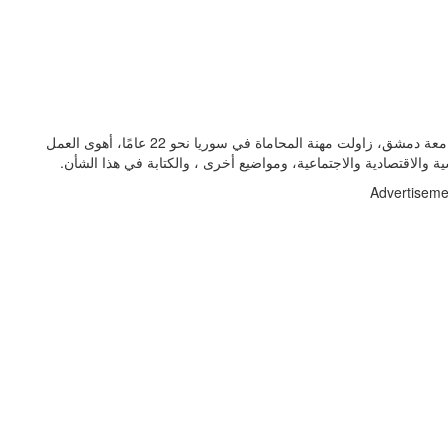
سمير زيادة مواليد سوريا، حائز على إجازة في الحقوق من جامعة دمشق، زاولت مهنة المحاماة في سوريا نحو 22 عامًا، أهوى العمل
ية والاقتصادية والاجتماعية، ومواضيع أخرى ، والكتابة في هذا الشأن.
Advertiseme