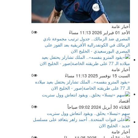
أخبار عامة
الأحد 01 فبراير 2026 11:13 مساءً
0
المصري ضد الزمالك.. جدول ترتيب مجموعة نادي
الزمالك في الكونفدرالية الأفريقية بعد الفوز على
المصري البورسعيدي - الخليج الان
أخبار عامة
السبت 15 نوفمبر 2025 11:13 مساءً
0
«يقود المترو بنفسه».. ​​​​​الملك تشارلز يحتفل بعيد ميلاده
الـ 77 على طريقته الخاصة|صور - الخليج الان
أقتصاد
الثلاثاء 30 أبريل 2024 09:02 صباحاً
0
سهم «تيسلا» يحلق.. ويقود انتعاش وول ستريت
أخبار عامة
الأحد 31 أغسطس 2025 11:25 مساءً
0