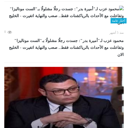
أخبار عامة
0
منذ 5 أشهر
محمود عزب لـ"أميرة بدر": جسدت رجلًا مشلولًا بـ"الست موناليزا"
وتفاعلت مع الأحداث بالرياكشنات فقط.. صعب والنهاية اتغيرت - الخليج
الان