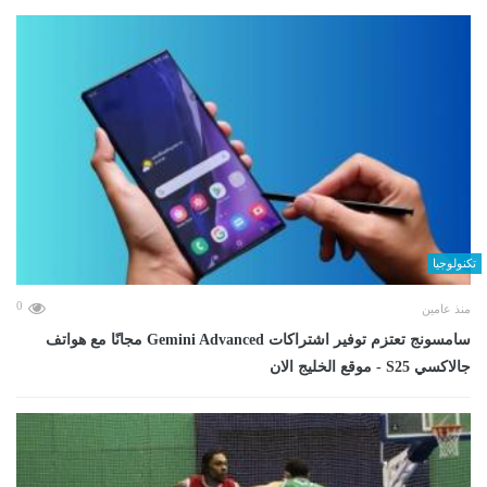
تكنولوجيا
0
منذ عامين
سامسونج تعتزم توفير اشتراكات Gemini Advanced مجانًا مع هواتف
جالاكسي S25 - موقع الخليج الان