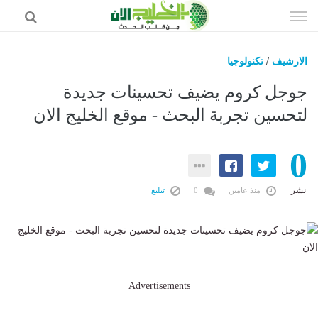
إذهب
الى
المحتوى
الارشيف
/
تكنولوجيا
أخبار محلية
جوجل كروم يضيف تحسينات جديدة
الخليج العربي
لتحسين تجربة البحث - موقع الخليج الان
عرب وعالم
0
أقتصاد
رياضة
نشر
منذ عامين
0
تبليغ
تكنولوجيا
Advertisements