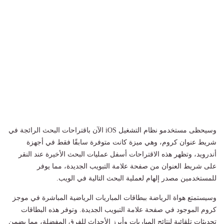
وسيحظى مستخدمو نظام التشغيل iOS الآن باقتراحات البحث الرائجة في
شريط عنوان كروم، وهي ميزة كانت متوفرة سابقًا فقط في أجهزة
أندرويد، وتظهر هذه الاقتراحات أسفل عمليات البحث الأخيرة عند النقر
على شريط العنوان من صفحة علامة التبويب الجديدة، مما يوفر
للمستخدمين مصدر إلهام لعملية البحث التالية في الويب.
وسيستمتع هواة الرياضة ببطاقات المباريات الرياضية المباشرة في موجز
كروم الموجود في صفحة علامة التبويب الجديدة. وتوفر هذه البطاقات
تحديثات تلقائية لنتائج المباريات وأبرز الأحداث للفرق المفضلة، مما يضمن