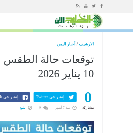
إذهب
الى
المحتوى
الارشيف
/
أخبار اليمن
توقعات حالة الطقس ف
10 يناير 2026
0
إنشر فى Twitter
إنشر فى Facebook
مشاركة
منذ 7 أشهر
0
تبليغ