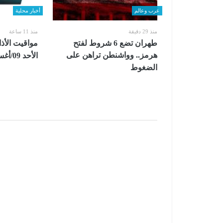
عرب وعالم
أخبار محلية
منذ 29 دقيقة
منذ 11 ساعة
طهران تضع 6 شروط لفتح
مواقيت الأذا
هرمز.. وواشنطن تراهن على
الأحد 09/أغسطس/ 2026م
الضغوط