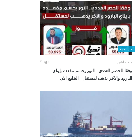
أخبار عامة
0
منذ 7 أشهر
وفقا للحصر العددي.. النور يحسم مقعده بإيتاي
البارود والآخر يذهب لمستقل - الخليج الان