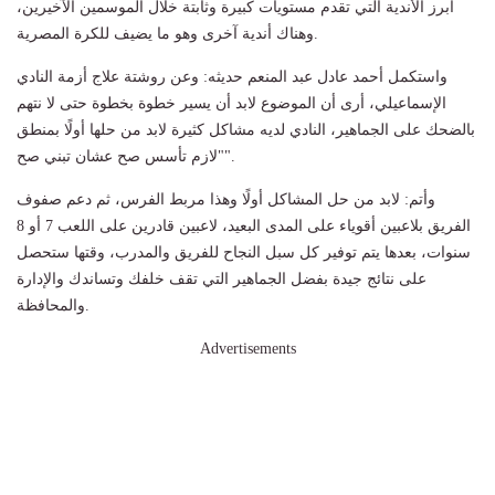
أبرز الأندية التي تقدم مستويات كبيرة وثابتة خلال الموسمين الآخيرين،
وهناك أندية آخرى وهو ما يضيف للكرة المصرية.
واستكمل أحمد عادل عبد المنعم حديثه: وعن روشتة علاج أزمة النادي
الإسماعيلي، أرى أن الموضوع لابد أن يسير خطوة بخطوة حتى لا نتهم
بالضحك على الجماهير، النادي لديه مشاكل كثيرة لابد من حلها أولًا بمنطق
"لازم تأسس صح عشان تبني صح".
وأتم: لابد من حل المشاكل أولًا وهذا مربط الفرس، ثم دعم صفوف
الفريق بلاعبين أقوياء على المدى البعيد، لاعبين قادرين على اللعب 7 أو 8
سنوات، بعدها يتم توفير كل سبل النجاح للفريق والمدرب، وقتها ستحصل
على نتائج جيدة بفضل الجماهير التي تقف خلفك وتساندك والإدارة
والمحافظة.
Advertisements