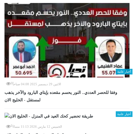
أخبار عامة
0
الاثنين 29 ديسمبر 2025 04:08 صباحاً
وفقا للحصر العددي.. النور يحسم مقعده بإيتاي البارود والآخر يذهب
لمستقل - الخليج الان
أخبار عامة
0
الخميس 12 مارس 2026 11:13 مساءً