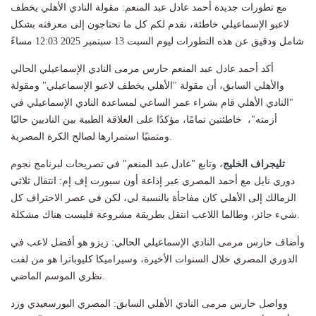
مع تطورات جديدة أحمد عادل عبد المنعم: مقولة النادي الأهلي يخطف
لاعبو الإسماعيلي خاطئة، نقدم لكم كل ما تحتاجون إلى معرفته بشكل
شامل ودقيق عن هذه التطورات ليوم السبت 13 سبتمبر 2025 12:03 مساءً
أكد أحمد عادل عبد المنعم حارس مرمى النادي الإسماعيلي الحالي
والأهلي السابق، أن مقولة "الأهلي يخطف لاعبو الإسماعيلي" ومقولة
"النادي الأهلي قام بشراء عمر الساعي لمساعدة النادي الإسماعيلي في
أزمته"، خاطئتين تمامًا، مؤكدًا على العلاقة الطبية بين الناديين حاليًا
ومتمنيًا استمرارها لصالح الكرة المصرية.
تليجراف الخليج
، وتابع "عادل عبد المنعم" في تصريحات لبرنامج نجوم
دوري نايل مع أحمد المصري عبر إذاعة أون سبورت إف إم: انتقال ثلاثي
الزمالك إلى الأهلي كان مفاجأة بالنسبة لي، لكن في عصر الاحتراف كل
شيء جائز، وطالما اللاعب انتقل بطريقة مشروعة فليست هناك مشكلة.
وأضاف حارس مرمى النادي الإسماعيلي الحالي: زيزو هو أفضل لاعب في
الدوري المصري خلال السنوات الأخيرة، وسيراميكا كليوباترا هو من لفت
نظري الموسم الماضي.
وواصل حارس مرمى النادي الأهلي السابق: المصري البورسعيدي وزد