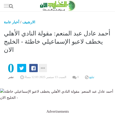
إذهب
الى
المحتوى
الارشيف
/
أخبار عامة
أخبار مح
أحمد عادل عبد المنعم: مقولة النادي الأهلي
الخليج الع
يخطف لاعبو الإسماعيلي خاطئة - الخليج
الان
عرب وع
أقت
0
ري
تكنولو
نشر
تبليغ
0
السبت 13 سبتمبر 2025 12:03 مساءً
Advertisements