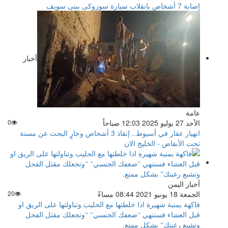
إصابة 7 أشخاص بانقلاب سيارة سوزوكى ببنى سويف
أخبار
عامة
الأحد 27 يوليو 2025 12:03 صباحاً
0
انهيار عقار في أسيوط.. إنقاذ 3 أشخاص وجارٍ البحث عن مسنة
تحت الأنقاض - الخليج الان
أخبار اليمن
الجمعة 18 يونيو 2021 08:44 مساءً
20
فاكهة يمنية شهيرة اذا خلطتها مع الحليب وتناولتها على الريق او
قبل العشاء فستنهي ‘‘ضعفك الجنسي‘‘ ‘‘وتجعلك مقثل الفحل
وتشبع رغبتك‘‘ بشكل ممتع.