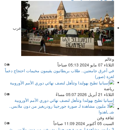
عرب
وعالم
الثلاثاء 07 مايو 2024 05:13 صباحاً
0
في أعرق جامعتين.. طلاب بريطانيون يقيمون مخيمات احتجاج دعماً
لغزة (صور)
رياضة
الثلاثاء 21 أبريل 2026 05:07 مساءً
0
إسبانيا تطيح بهولندا وتتأهل لنصف نهائي دوري الأمم الأوروبية
ثقافة وفن
السبت 05 أكتوبر 2024 11:09 صباحاً
0
3 مليون مشاهدة لـ صورة جورجينا رودريغيز من دون ملابس.. شـ