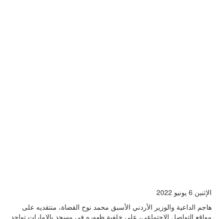
الإثنين 6 يونيو 2022
هاجم الداعية والوزير الأردني الأسبق محمد نوح القضاة، منتقديه على
مواقع التواصل الاجتماعي، على خلفية ظهوره في مسجد بالإمارات تواجد