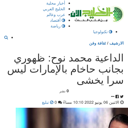
إذهب
أخبار محلية
الى
الخليج العربي
المحتوى
عرب وعالم
أقتصاد
رياضة
تكنولوجيا
الارشيف
/
ثقافة وفن
الداعية محمد نوح: ظهوري
بجانب حاخام بالإمارات ليس
سرا يخشى
0
نشر
الاثنين 06 يونيو 2022 10:10 مساءً
0
تبليغ