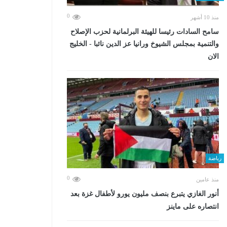
0
منذ 10 أشهر
سامح السادات رئيسا للهيئة البرلمانية لحزب الإصلاح
والتنمية بمجلس الشيوخ ورانيا عز الدين نائبا - الخليج
الان
رياضة
0
منذ عامين
أنور الغازي يتبرع بنصف مليون يورو لأطفال غزة بعد
انتصاره على ماينز