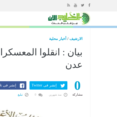
إذهب
الى
المحتوى
الارشيف
/
أخبار محلية
بيان : انقلوا المعسكر
عدن
0
إنشر فى Twitter
إنشر فى Facebook
مشاركة
منذ شهرين
0
تبليغ