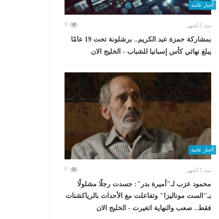
أخبار عامة
0
منذ 5 أشهر
بمشاركة حمزة عبد الكريم.. برشلونة تحت 19 عامًا
يبلغ نهائي كأس إسبانيا للشباب - الخليج الان
أخبار عامة
0
منذ 5 أشهر
محمود عزب لـ"أميرة بدر": جسدت رجلًا مشلولًا
بـ"الست موناليزا" وتفاعلت مع الأحداث بالرياكشنات
فقط.. صعب والنهاية اتغيرت - الخليج الان