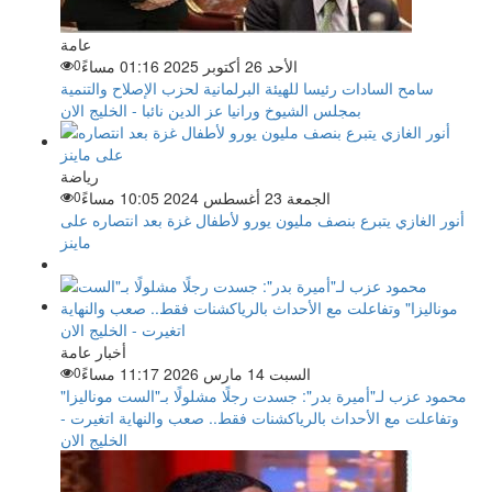
عامة
الأحد 26 أكتوبر 2025 01:16 مساءً
0
سامح السادات رئيسا للهيئة البرلمانية لحزب الإصلاح والتنمية
بمجلس الشيوخ ورانيا عز الدين نائبا - الخليج الان
رياضة
الجمعة 23 أغسطس 2024 10:05 مساءً
0
أنور الغازي يتبرع بنصف مليون يورو لأطفال غزة بعد انتصاره على
ماينز
أخبار عامة
السبت 14 مارس 2026 11:17 مساءً
0
محمود عزب لـ"أميرة بدر": جسدت رجلًا مشلولًا بـ"الست موناليزا"
وتفاعلت مع الأحداث بالرياكشنات فقط.. صعب والنهاية اتغيرت -
الخليج الان