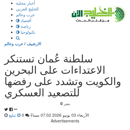
إذهب
أخبار محلية
الى
الخليج العربي
المحتوى
عرب وعالم
أقتصاد
رياضة
تكنولوجيا
الارشيف
/
عرب وعالم
سلطنة عُمان تستنكر
الاعتداءات على البحرين
والكويت وتشدد على رفضها
للتصعيد العسكري
0
نشر
الأربعاء 03 يونيو 2026 07:02 مساءً
0
تبليغ
Advertisements