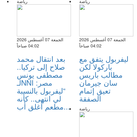
رياضة
رياضة
الجمعة 07 أغسطس 2026
الجمعة 07 أغسطس 2026
04:02 صباحاً
04:02 صباحاً
ليفربول يتفق مع
بعد انتقال محمد
باركولا لكن
صلاح إلى تركيا..
مطالب باريس
مصطفى يونس
سان جيرمان
لـNNI مصر:
تعيق إتمام
“ليفربول بالنسبة
الصفقة
لي انتهى.. كأنه
مطعم أغلق أب...
رياضة