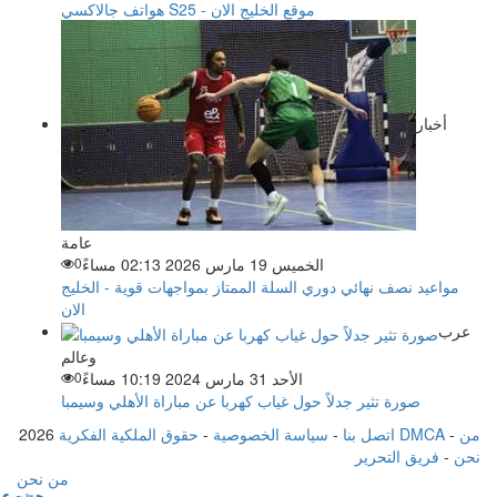
هواتف جالاكسي S25 - موقع الخليج الان
أخبار
عامة
الخميس 19 مارس 2026 02:13 مساءً
0
مواعيد نصف نهائي دوري السلة الممتاز بمواجهات قوية - الخليج
الان
عرب
وعالم
الأحد 31 مارس 2024 10:19 مساءً
0
صورة تثير جدلاً حول غياب كهربا عن مباراة الأهلي وسيمبا
من
-
حقوق الملكية الفكرية DMCA
اتصل بنا
-
سياسة الخصوصية
-
2026
نحن
-
فريق التحرير
من نحن