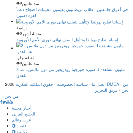
منذ عامين
0
في أعرق جامعتين.. طلاب بريطانيون يقيمون مخيمات احتجاج دعماً
لغزة (صور)
رياضة
منذ 4 أشهر
0
إسبانيا تطيح بهولندا وتتأهل لنصف نهائي دوري الأمم الأوروبية
ثقافة وفن
منذ عامين
0
3 مليون مشاهدة لـ صورة جورجينا رودريغيز من دون ملابس.. شـ
ـاهدوا
من
-
حقوق الملكية الفكرية DMCA
اتصل بنا
-
سياسة الخصوصية
-
2026
نحن
-
فريق التحرير
من نحن
أخبار محلية
الخليج العربي
عرب وعالم
أقتصاد
رياضة