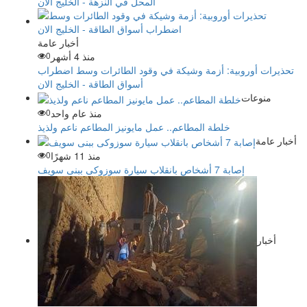
المحل في النزهة - الخليج الان
أخبار عامة
منذ 4 أشهر
0
تحذيرات أوروبية: أزمة وشيكة في وقود الطائرات وسط اضطراب
أسواق الطاقة - الخليج الان
منوعات
منذ عام واحد
0
خلطة المطاعم.. عمل مايونيز المطاعم ناعم ولذيذ
أخبار عامة
منذ 11 شهرًا
0
إصابة 7 أشخاص بانقلاب سيارة سوزوكى ببنى سويف
أخبار