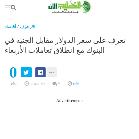
إذهب
الى
المحتوى
الارشيف
/
أقتصاد
أخبار مح
تعرف على سعر الدولار مقابل الجنيه في
الخليج الع
البنوك مع انطلاق تعاملات الأربعاء
عرب وع
0
أقت
ري
نشر
تبليغ
0
منذ شهرين
تكنولو
Advertisements