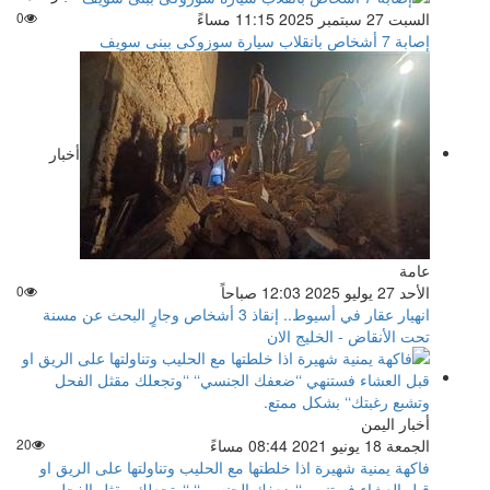
السبت 27 سبتمبر 2025 11:15 مساءً
0
إصابة 7 أشخاص بانقلاب سيارة سوزوكى ببنى سويف
أخبار
عامة
الأحد 27 يوليو 2025 12:03 صباحاً
0
انهيار عقار في أسيوط.. إنقاذ 3 أشخاص وجارٍ البحث عن مسنة
تحت الأنقاض - الخليج الان
أخبار اليمن
الجمعة 18 يونيو 2021 08:44 مساءً
20
فاكهة يمنية شهيرة اذا خلطتها مع الحليب وتناولتها على الريق او
قبل العشاء فستنهي ‘‘ضعفك الجنسي‘‘ ‘‘وتجعلك مقثل الفحل