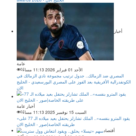
أخبار
عامة
الأحد 01 فبراير 2026 11:13 مساءً
0
المصري ضد الزمالك.. جدول ترتيب مجموعة نادي الزمالك في
الكونفدرالية الأفريقية بعد الفوز على المصري البورسعيدي - الخليج
الان
أخبار عامة
السبت 15 نوفمبر 2025 11:13 مساءً
0
«يقود المترو بنفسه».. ​​​​​الملك تشارلز يحتفل بعيد ميلاده الـ 77 على
طريقته الخاصة|صور - الخليج الان
أقتصاد