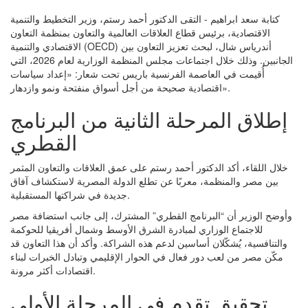
كتابة سعد ابراهيم - التقى الدكتور أحمد رستم، وزير التخطيط والتنمية
الاقتصادية، برئيس قطاع العلاقات العالمية والتعاون بمنظمة التعاون
الاقتصادي والتنمية (OECD) أندرياس شال، لبحث تعزيز التعاون بين
الجانبين. وذلك خلال اجتماعات مجلس المنظمة الوزارية لعام 2026، التي
أُقيمت في العاصمة الفرنسية باريس تحت شعار: «إعداد سياسات
اقتصادية صحيحة من أجل أسواق منفتحة ونمو وازدهار».
إطلاق المرحلة الثانية من البرنامج
القطري
خلال اللقاء، أكد الدكتور أحمد رستم على عمق العلاقات والتعاون المثمر
بين مصر والمنظمة، معربًا عن تطلع الدولة المصرية لاستكشاف آفاق
جديدة في شراكتها المستقبلية.
وأوضح الوزير أن “البرنامج القطري” المشترك، إلى جانب استضافة مصر
للاجتماع الوزاري لمبادرة الشرق الأوسط وشمال أفريقيا للحوكمة
والتنافسية، يُشكّلان أساسين لدعم هذه الشراكة. وأكد أن هذا التعاون قد
مكّن مصر من لعب دور فعال في الحوار الإقليمي وتبادل الخبرات لبناء
اقتصادات أكثر مرونة.
تحقيق تقدم في المرحلة الأولى