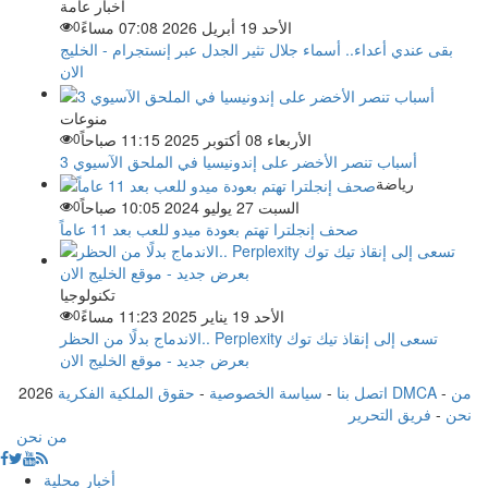
أخبار عامة
الأحد 19 أبريل 2026 07:08 مساءً
0
بقى عندي أعداء.. أسماء جلال تثير الجدل عبر إنستجرام - الخليج
الان
منوعات
الأربعاء 08 أكتوبر 2025 11:15 صباحاً
0
3 أسباب تنصر الأخضر على إندونيسيا في الملحق الآسيوي
رياضة
السبت 27 يوليو 2024 10:05 صباحاً
0
صحف إنجلترا تهتم بعودة ميدو للعب بعد 11 عاماً
تكنولوجيا
الأحد 19 يناير 2025 11:23 مساءً
0
الاندماج بدلًا من الحظر.. Perplexity تسعى إلى إنقاذ تيك توك
بعرض جديد - موقع الخليج الان
من
-
حقوق الملكية الفكرية DMCA
اتصل بنا
-
سياسة الخصوصية
-
2026
نحن
-
فريق التحرير
من نحن
أخبار محلية