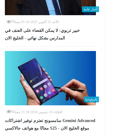
أخبار عامة
0
الأحد 12 أكتوبر 2025 01:16 مساءً
خبير تربوي: لا يمكن القضاء على العنف في
المدارس بشكل نهائي - الخليج الان
تكنولوجيا
0
الثلاثاء 31 ديسمبر 2024 11:18 مساءً
سامسونج تعتزم توفير اشتراكات Gemini Advanced
مجانًا مع هواتف جالاكسي S25 - موقع الخليج الان