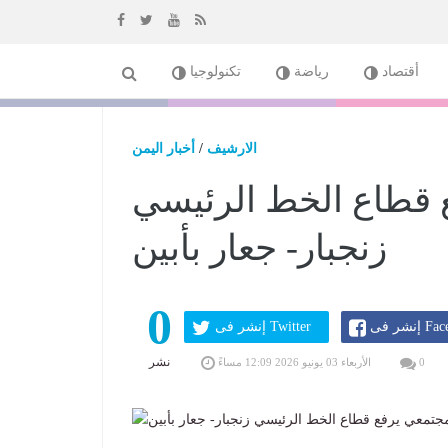
إذهب
أقتصاد
رياضة
تكنولوجيا
الى
المحتوى
الارشيف
/
أخبار اليمن
 قطاع الخط الرئيسي
زنجبار- جعار بأبين
0
Faceboo
إنشر فى Twitter
نشر
0
الأربعاء 03 يونيو 2026 12:09 مساءً