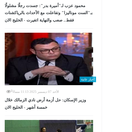
محمود عزب لـ"أميرة بدر": جسدت رجلًا مشلولًا
بـ"الست موناليزا" وتفاعلت مع الأحداث بالرياكشنات
فقط.. صعب والنهاية اتغيرت - الخليج الان
أخبار عامة
0
الأحد 07 ديسمبر 2025 11:13 مساءً
وزير الإسكان: حل أزمة أرض نادي الزمالك خلال
خمسة أشهر - الخليج الان