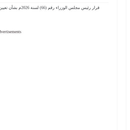
قرار رئيس مجلس الوزراء رقم (66) لسنة 2026م بشأن تعيين مدير عام لمكتب الشباب والرياضة بمحافظة أبين
vertisements