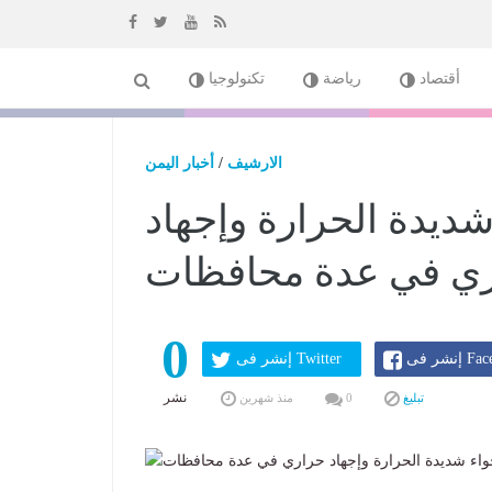
إذهب
أقتصاد
رياضة
تكنولوجيا
الى
المحتوى
الارشيف
/
أخبار اليمن
شديدة الحرارة وإجهاد
ي في عدة محافظات
0
Faceboo
إنشر فى Twitter
نشر
تبليغ
0
منذ شهرين