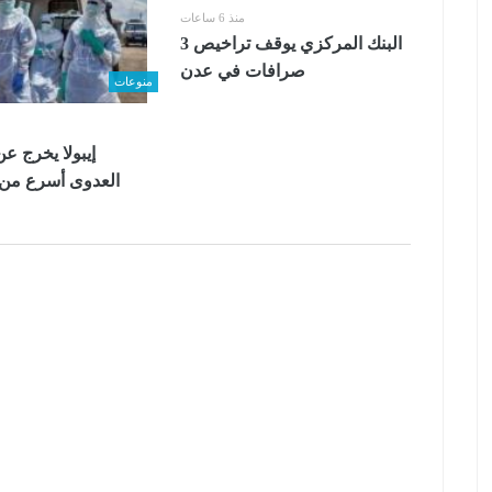
منذ 6 ساعات
البنك المركزي يوقف تراخيص 3
صرافات في عدن
منوعات
إيبولا يخرج ع
العدوى أسرع من ف