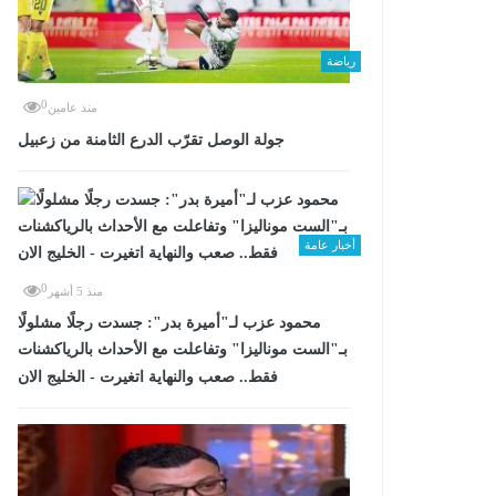
رياضة
0
منذ عامين
جولة الوصل تقرّب الدرع الثامنة من زعبيل
أخبار عامة
0
منذ 5 أشهر
محمود عزب لـ"أميرة بدر": جسدت رجلًا مشلولًا
بـ"الست موناليزا" وتفاعلت مع الأحداث بالرياكشنات
فقط.. صعب والنهاية اتغيرت - الخليج الان